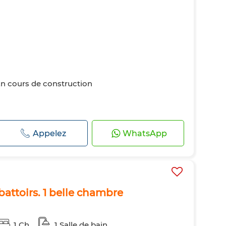
n cours de construction
Appelez
WhatsApp
battoirs. 1 belle chambre
1 Ch.
1 Salle de bain