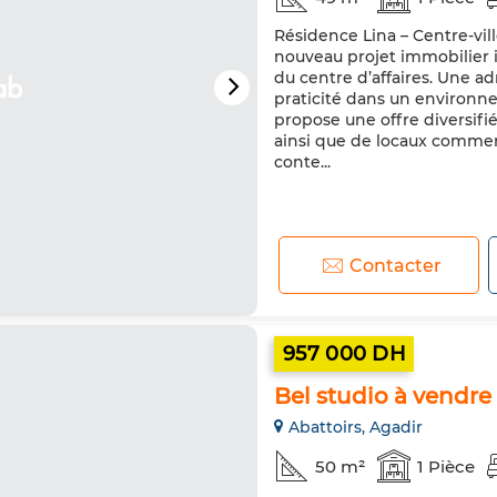
Résidence Lina – Centre-vil
nouveau projet immobilier i
du centre d’affaires. Une ad
praticité dans un environ
propose une offre diversif
ainsi que de locaux commer
conte...
Contacter
957 000 DH
Bel studio à vendre
Abattoirs, Agadir
50 m²
1 Pièce