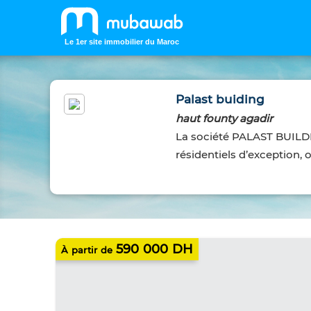
Le 1er site immobilier du Maroc
Palast buiding
haut founty agadir
La société PALAST BUILDI
résidentiels d’exception, o
IMMOBILIER NEUF
590 000 DH
À partir de