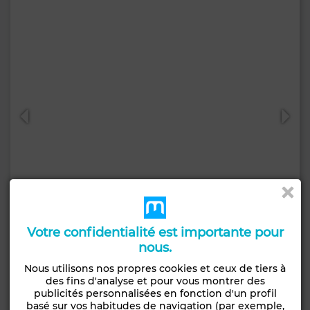
Votre confidentialité est importante pour
50 000 DH
nous.
Villa à Sidi Maarouf, Casablanca
Nous utilisons nos propres cookies et ceux de tiers à
600 m²
5 Ch.
3 Sdb.
des fins d'analyse et pour vous montrer des
publicités personnalisées en fonction d'un profil
basé sur vos habitudes de navigation (par exemple,
Contacter
Appelez
WhatsApp