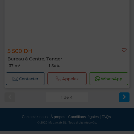
5 500 DH
Bureau à Centre, Tanger
37 m²
1 Sdb.
Contacter
Appelez
WhatsApp
1 de 4
Contactez-nous
À propos
Conditions légales
FAQ's
© 2026 Mubawab SL. Tous droits réservés.