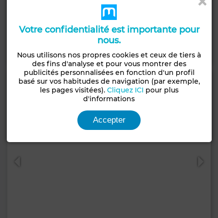
6 500 DH
Bureau à Centre, Tanger
90 m²
2 Sdb.
Votre confidentialité est importante pour
nous.
Contacter
Appelez
WhatsApp
Nous utilisons nos propres cookies et ceux de tiers à
des fins d'analyse et pour vous montrer des
publicités personnalisées en fonction d'un profil
basé sur vos habitudes de navigation (par exemple,
les pages visitées).
Cliquez ICI
pour plus
d'informations
Accepter