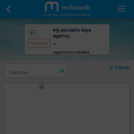
Le 1er site immobilier du Maroc
My pocket's keys
agency
Contacter
n
Agence immobilière
Filtrer