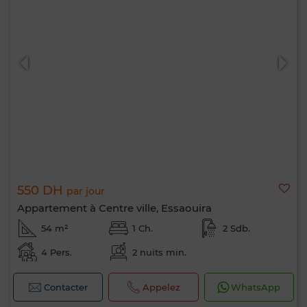
550 DH
par jour
Appartement à Centre ville, Essaouira
54 m²
1 Ch.
2 Sdb.
4 Pers.
2 nuits min.
Contacter
Appelez
WhatsApp