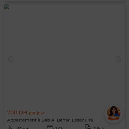
700 DH
par jour
Appartement à Bab Al Bahar, Essaouira
62 m²
1 Ch.
2 Sdb.