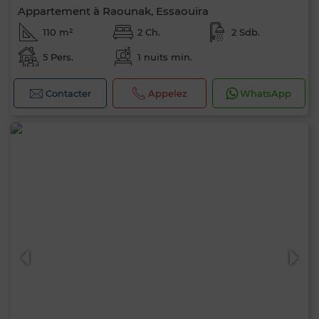
Appartement à Raounak, Essaouira
110 m²
2 Ch.
2 Sdb.
5 Pers.
1 nuits min.
Contacter
Appelez
WhatsApp