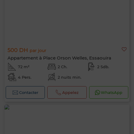
500 DH
par jour
Appartement à Place Orson Welles, Essaouira
72 m²
2 Ch.
2 Sdb.
4 Pers.
2 nuits min.
Contacter
Appelez
WhatsApp