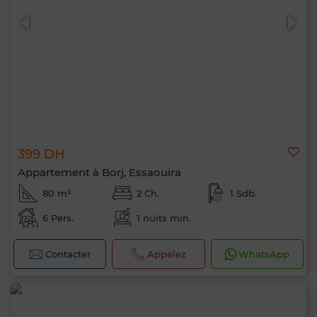
399 DH
Appartement à Borj, Essaouira
80 m²
2 Ch.
1 Sdb.
6 Pers.
1 nuits min.
Bonjour, je suis MIA. Quel critère souhaitez-
vous appliquer maintenant ?
Contacter
Appelez
WhatsApp