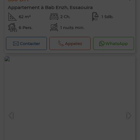
Appartement à Bab Enzh, Essaouira
62 m²
2 Ch.
1 Sdb.
6 Pers.
1 nuits min.
Contacter
Appelez
WhatsApp