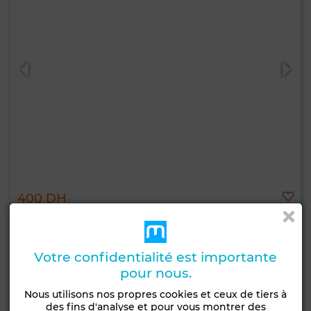
400 DH
Appartement à Bab Enzh, Essaouira
56 m²
1 Ch.
1 Sdb.
Votre confidentialité est importante
5 Pers.
2 nuits min.
pour nous.
Nous utilisons nos propres cookies et ceux de tiers à
Contacter
Appelez
WhatsApp
des fins d'analyse et pour vous montrer des