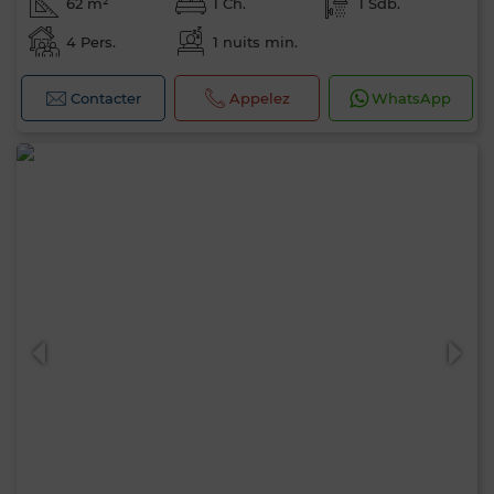
62 m²
1 Ch.
1 Sdb.
4 Pers.
1 nuits min.
Contacter
Appelez
WhatsApp