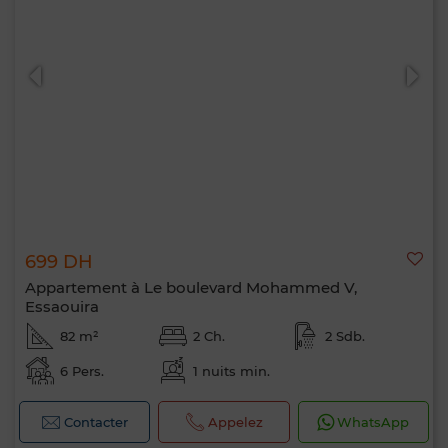
0 / 500
699 DH
Appartement à Le boulevard Mohammed V,
Essaouira
82 m²
2 Ch.
2 Sdb.
6 Pers.
1 nuits min.
Contacter
Appelez
WhatsApp