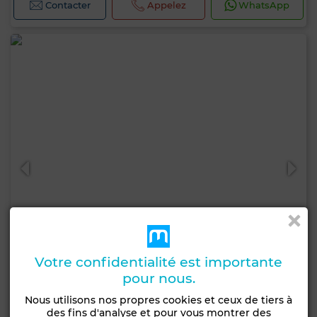
Contacter
Appelez
WhatsApp
Votre confidentialité est importante
pour nous.
5 000 DH
Nous utilisons nos propres cookies et ceux de tiers à
des fins d'analyse et pour vous montrer des