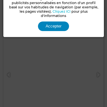
Appartement à Marjane, Tanger
publicités personnalisées en fonction d'un profil
basé sur vos habitudes de navigation (par exemple,
70 m²
2 Ch.
1 Sdb.
les pages visitées).
Cliquez ICI
pour plus
d'informations
Contacter
Appelez
WhatsApp
Accepter