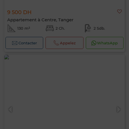
9 500 DH
Appartement à Centre, Tanger
130 m²
2 Ch.
2 Sdb.
Contacter
Appelez
WhatsApp
Bonjour, je suis MIA. Quel critère souhaitez-
vous appliquer maintenant ?