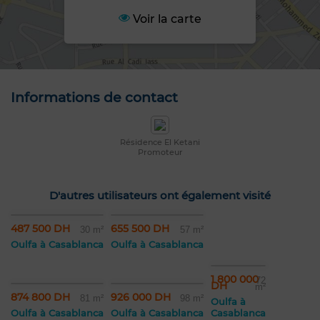
Voir la carte
Informations de contact
Résidence El Ketani
Promoteur
D'autres utilisateurs ont également visité
487 500 DH
655 500 DH
30 m²
57 m²
Oulfa à Casablanca
Oulfa à Casablanca
1 800 000
72
DH
m²
874 800 DH
926 000 DH
81 m²
98 m²
Oulfa à
Oulfa à Casablanca
Oulfa à Casablanca
Casablanca