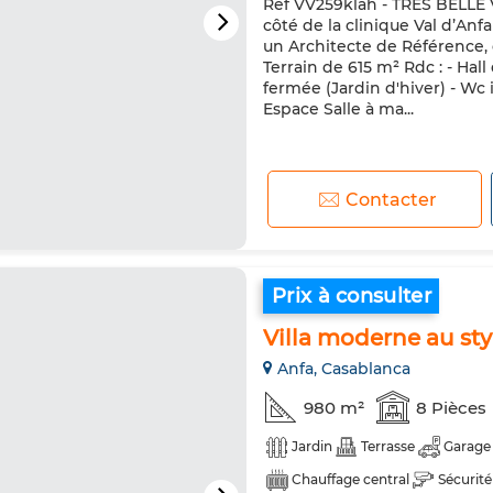
Ref VV259klah - TRÈS BELLE
côté de la clinique Val d’Anf
un Architecte de Référence, e
Terrain de 615 m² Rdc : - Hal
fermée (Jardin d'hiver) - Wc i
Espace Salle à ma...
Contacter
Prix à consulter
Villa moderne au sty
Anfa, Casablanca
980 m²
8 Pièces
Jardin
Terrasse
Garage
Chauffage central
Sécurité