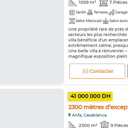
1059 m²
7 Pièces
Jardin
Terrasse
Garage
Salon Marocain
Salon eur
Une propriété rare de près d
Chauffage central
Sécurité
secteurs les plus recherchés
Réfrigérateur
Four
Mac
villa bénéficie d’un emplace
extrêmement calme, presque
Une belle villa à réinventer –
magnifique exposition plein s
Contacter
41 000 000 DH
2300 mètres d’excep
Anfa, Casablanca
2300 m²
9 Pièce