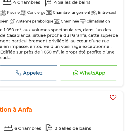
4 Chambres
4 Salles de bains
Piscine
Concierge
Chambre rangement
Entre-seul
opéen
Antenne parabolique
Cheminée
Climatisation
e 1 050 m², aux volumes spectaculaires, dans l’un des
Double vitrage
Porte blindée
Cuisine équipée
 de Casablanca. Située proche du Paranfa, cette superbe
hine à laver
Micro-ondes
ment particulièrement privilégié, au cœur d’une rue
 en impasse, entourée d’un voisinage exceptionnel.
 Édifiée sur près de 1 050 m², la propriété profite d’une
ud...
Appelez
WhatsApp
tion à Anfa
s
6 Chambres
3 Salles de bains