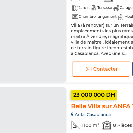
Jardin
Terrasse
Garage
Chambre rangement
Meu
Villa (à renover) sur un Terr
Antenne parabolique
Che
emplacements les plus rares 
Double vitrage
Porte blin
maître À vendre, magnifique 
villa de maître , idéalement 
Machine à laver
Micro-ond
ce terrain figure incontesta
à Casablanca. Avec une s...
Contacter
23 000 000 DH
Belle Villa sur ANFA
Anfa, Casablanca
1100 m²
8 Pièces