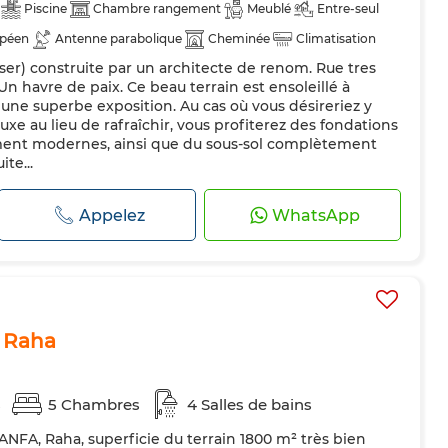
Piscine
Chambre rangement
Meublé
Entre-seul
opéen
Antenne parabolique
Cheminée
Climatisation
 raser) construite par un architecte de renom. Rue tres
Porte blindée
Cuisine équipée
Réfrigérateur
Four
n havre de paix. Ce beau terrain est ensoleillé à
es
une superbe exposition. Au cas où vous désireriez y
luxe au lieu de rafraîchir, vous profiterez des fondations
ent modernes, ainsi que du sous-sol complètement
te...
Appelez
WhatsApp
a Raha
s
5 Chambres
4 Salles de bains
r ANFA, Raha, superficie du terrain 1800 m² très bien