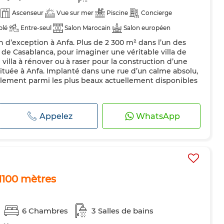
Ascenseur
Vue sur mer
Piscine
Concierge
blé
Entre-seul
Salon Marocain
Salon européen
ain d’exception à Anfa. Plus de 2 300 m² dans l’un des
minée
Climatisation
Chauffage central
Sécurité
de Casablanca, pour imaginer une véritable villa de
dée
Cuisine équipée
Réfrigérateur
Four
villa à rénover ou à raser pour la construction d’une
située à Anfa. Implanté dans une rue d’un calme absolu,
es
blement parmi les plus beaux actuellement disponibles
Appelez
WhatsApp
 1100 mètres
6 Chambres
3 Salles de bains