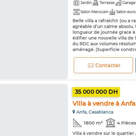
Jardin
Terrasse
Garage
Salon Marocain
Salon eur
Belle villa a rafraichir (ou a
Chauffage central
Sécurité
agréable d’un calme absolu. U
Machine à laver
Micro-ond
longueur de journée grace à 
édifier une nouvelle villa de 
du RDC aux volumes résolum
aménagé. (Superficie construi
Contacter
35 000 000 DH
Villa à vendre à Anf
Anfa, Casablanca
1800 m²
4 Pièce
Villa à vendre sur le quartie