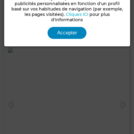
4 800 000 DH
publicités personnalisées en fonction d'un profil
basé sur vos habitudes de navigation (par exemple,
Villa à Hay Targa, Marrakech
les pages visitées).
Cliquez ICI
pour plus
d'informations
600 m²
6 Ch.
4 Sdb.
Accepter
Contacter
Appelez
WhatsApp