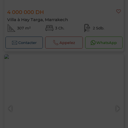
4 000 000 DH
Villa à Hay Targa, Marrakech
307 m²
3 Ch.
2 Sdb.
Contacter
Appelez
WhatsApp
Bonjour, je suis MIA. Quel critère souhaitez-
vous appliquer maintenant ?