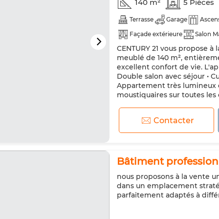
140 m²
5 Pièces
Terrasse
Garage
Ascen
Façade extérieure
Salon M
CENTURY 21 vous propose à 
Double vitrage
Cuisine éq
meublé de 140 m², entièremen
Micro-ondes
Internet
excellent confort de vie. L'
Double salon avec séjour • C
Appartement très lumineux et
moustiquaires sur toutes les o
Contacter
Bâtiment profession
nous proposons à la vente u
dans un emplacement straté
parfaitement adaptés à diffé