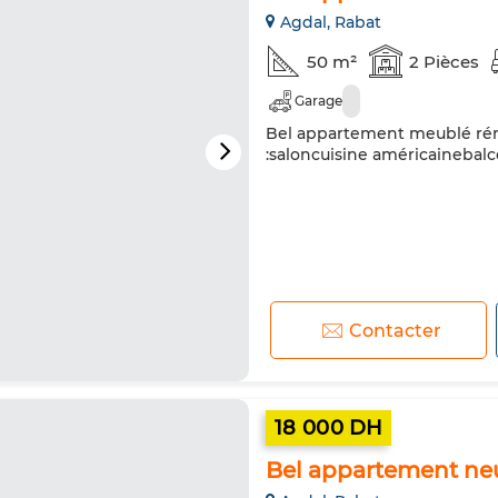
Agdal, Rabat
50 m²
2 Pièces
Garage
Bel appartement meublé rén
:saloncuisine américaineba
Contacter
18 000 DH
Bel appartement neu