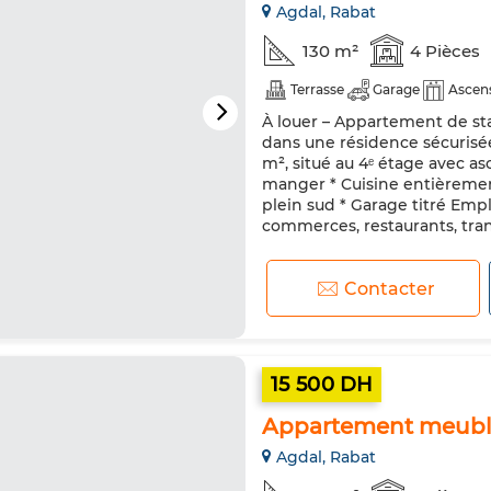
Agdal, Rabat
130 m²
4 Pièces
Terrasse
Garage
Ascen
À louer – Appartement de st
dans une résidence sécuris
m², situé au 4ᵉ étage avec as
manger * Cuisine entièrement
plein sud * Garage titré Em
commerces, restaurants, trans
Contacter
15 500 DH
Appartement meublé
Agdal, Rabat