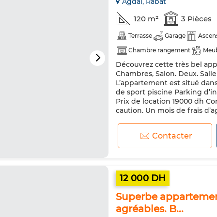
Agdal, Rabat
120 m²
3 Pièces
Terrasse
Garage
Ascen
Chambre rangement
Meu
Découvrez cette très bel ap
Antenne parabolique
Clim
Chambres, Salon. Deux. Salle
Porte blindée
Cuisine équi
L’appartement est situé dans
de sport piscine Parking d’i
Micro-ondes
Internet
Prix de location 19000 dh Co
caution. Un mois de frais d’ag
Contacter
12 000 DH
Superbe appartement
agréables. B...