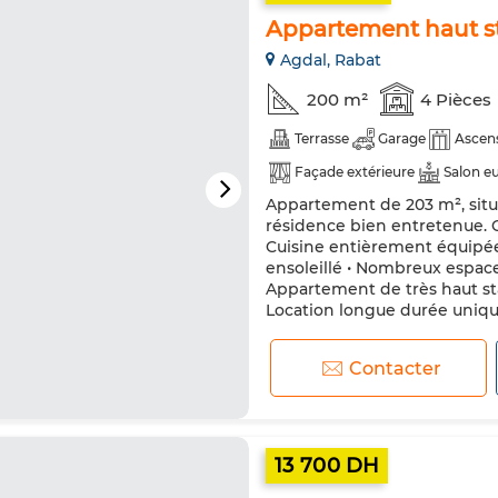
Appartement haut st
Agdal, Rabat
200 m²
4 Pièces
Terrasse
Garage
Ascen
Façade extérieure
Salon e
Appartement de 203 m², situé
Double vitrage
Porte blin
résidence bien entretenue. Ca
Machine à laver
Internet
Cuisine entièrement équipée 
ensoleillé • Nombreux espace
Appartement de très haut st
Location longue durée uni
Contacter
13 700 DH