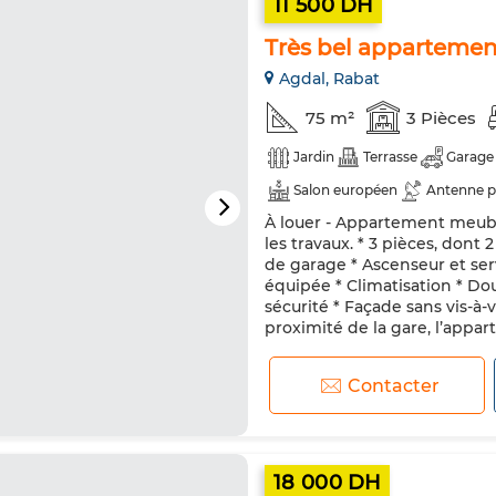
11 500 DH
Très bel appartemen
Agdal, Rabat
75 m²
3 Pièces
Jardin
Terrasse
Garage
Salon européen
Antenne p
À louer - Appartement meubl
Porte blindée
Cuisine équi
les travaux. * 3 pièces, dont 
Micro-ondes
Internet
de garage * Ascenseur et se
équipée * Climatisation * Do
sécurité * Façade sans vis-à-
proximité de la gare, l’appar
Contacter
18 000 DH