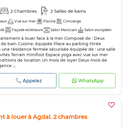
2 Chambres
2 Salles de bains
seur
Vue sur mer
Piscine
Concierge
blé
Façade extérieure
Salon Marocain
Salon européen
partement à louer face à la mer Composé de : Deux
atisation
Chauffage central
Sécurité
Double vitrage
 de bain Cuisine, équipée Place au parking titrée
pée
Réfrigérateur
Four
TV
Machine à laver
 une résidence fermée sécurisée équipée de : une salle
nvités Terrain minifoot Espace yoga avec vue sur mer
Animaux domestiques autorisés
nditions de location Un mois de loyer Deux mois de
ence ...
Appelez
WhatsApp
 à louer à Agdal. 2 chambres