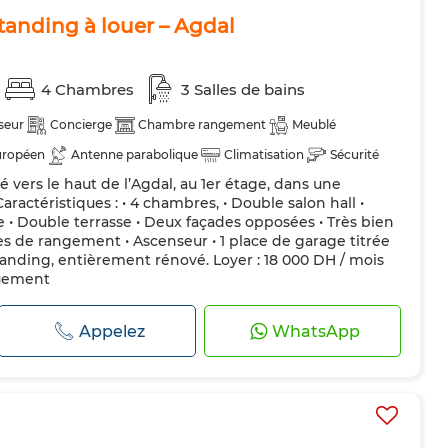
anding à louer – Agdal
4 Chambres
3 Salles de bains
seur
Concierge
Chambre rangement
Meublé
uropéen
Antenne parabolique
Climatisation
Sécurité
 vers le haut de l’Agdal, au 1er étage, dans une
dée
Cuisine équipée
Réfrigérateur
Four
TV
ractéristiques : • 4 chambres, • Double salon hall •
Animaux domestiques autorisés
• Double terrasse • Deux façades opposées • Très bien
s de rangement • Ascenseur • 1 place de garage titrée
anding, entièrement rénové. Loyer : 18 000 DH / mois
quement
Appelez
WhatsApp