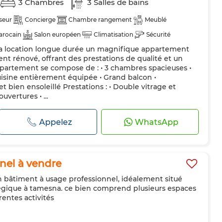
3 Chambres
3 Salles de bains
seur
Concierge
Chambre rangement
Meublé
arocain
Salon européen
Climatisation
Sécurité
la location longue durée un magnifique appartement
uipée
Réfrigérateur
Four
TV
Machine à laver
t rénové, offrant des prestations de qualité et un
appartement se compose de : • 3 chambres spacieuses •
uisine entièrement équipée • Grand balcon •
 bien ensoleillé Prestations : • Double vitrage et
uvertures • ...
Appelez
WhatsApp
nel à vendre
n bâtiment à usage professionnel, idéalement situé
gique à tamesna. ce bien comprend plusieurs espaces
rentes activités