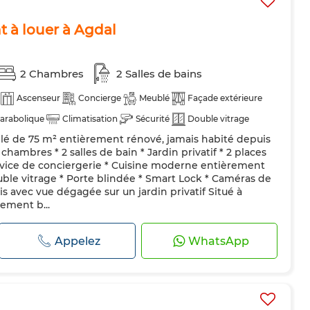
t à louer à Agdal
2 Chambres
2 Salles de bains
Ascenseur
Concierge
Meublé
Façade extérieure
arabolique
Climatisation
Sécurité
Double vitrage
é de 75 m² entièrement rénové, jamais habité depuis
pée
Réfrigérateur
Four
TV
Machine à laver
2 chambres * 2 salles de bain * Jardin privatif * 2 places
Animaux domestiques autorisés
rvice de conciergerie * Cuisine moderne entièrement
uble vitrage * Porte blindée * Smart Lock * Caméras de
vis avec vue dégagée sur un jardin privatif Situé à
tement b...
Appelez
WhatsApp