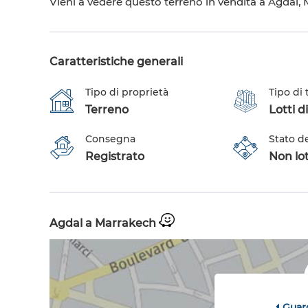
Vieni a vedere questo terreno in vendita a Agdal,
Caratteristiche generali
Tipo di proprietà
Tipo di
Terreno
Lotti di
Consegna
Stato d
Registrato
Non lot
Agdal a Marrakech
Guar