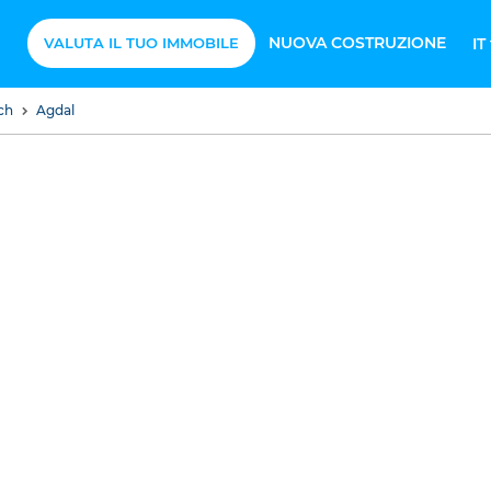
NUOVA COSTRUZIONE
VALUTA IL TUO IMMOBILE
IT
ech
Agdal