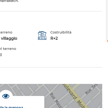
 Marrakech.
 terreno
Costruibilità
 villaggio
R+2
el terreno
i
da la mappa