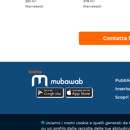
250 m²
378 m²
Marrakech
Marrakech
Contatta l
Scarica
Pubbli
Inseris
Scopri 
Usiamo i nostri cookie e quelli generati da 
su un profilo dalla raccolta delle tue abitudin