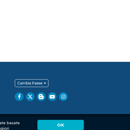
Cambia Paese
zate basate
OK
giori