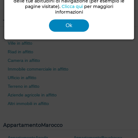
delle tue abitudini di navigazione (per esempio le
pagine visitate).
Clicca qui
per maggiori
informazioni
Tipo di proprietà
Ok
Case in affitto
Ville in affitto
Riad in affitto
Camera in affitto
Immobile commerciale in affitto
Ufficio in affitto
Terreno in affitto
Aziende agricole in affitto
Altri immobili in affitto
AppartamentoMarocco
AppartamentoAgadir
AppartamentoBouskoura