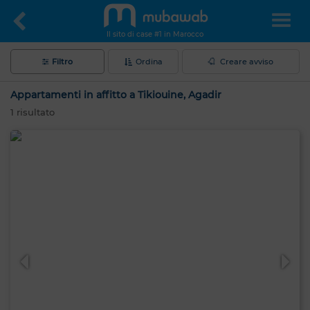
Il sito di case #1 in Marocco
Filtro
Ordina
Creare avviso
Appartamenti in affitto a Tikiouine, Agadir
1
risultato
Ciao, sono MIA. Quale criterio vuoi