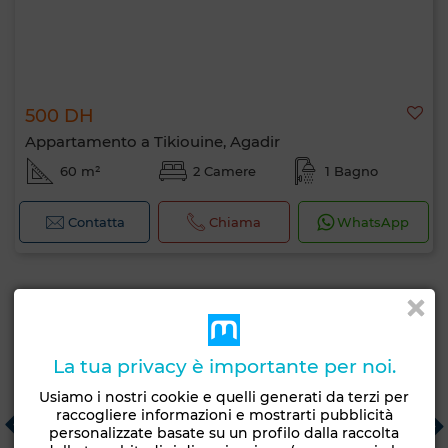
applicare ora?
500 DH
Appartamento a Tikiouine, Agadir
60 m²
2 Camere
1 Bagno
Contatta
Chiama
WhatsApp
Consigliato dalle agenzie immobiliari
La tua privacy è importante per noi.
Usiamo i nostri cookie e quelli generati da terzi per
Eden Island
Castle Agency
M
raccogliere informazioni e mostrarti pubblicità
Bouznika
Tanger
A
personalizzate basate su un profilo dalla raccolta