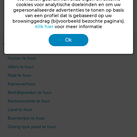
cookies voor analytische doeleinden en om uw
gepersonaliseerde advertenties te tonen op basis
van een profiel dat is gebaseerd op uw
S
browsinggedrag (bijvoorbeeld bezochte pagina's).
C
Klik hier
voor meer informatie
Ok
Type eigendom
Huizen te huur
Villa's te huur
Riad te huur
Kamerverhuur
Bedrijfspanden te huur
Kantoorruimte te huur
Land te huur
Boerderijen te huur
Overig type pand te huur