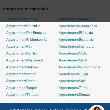
AppartementMarokko
AppartementAgadir
AppartementBouskoura
AppartementBouznika
AppartementCasablanca
AppartementDar Bouazza
AppartementEl Jadida
AppartementEl Mansouria
AppartementEssaouira
AppartementFès
AppartementHarhoura
AppartementKénitra
AppartementM'Diq
AppartementMarrakech
AppartementMartil
AppartementMeknes
AppartementMohammedia
AppartementNador
AppartementOujda
AppartementRabat
AppartementSalé
0 / 500
AppartementTanger
AppartementTemara
AppartementTétouan
AppartementZenata