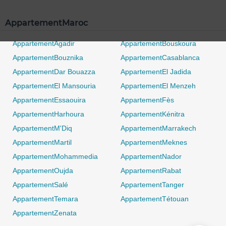
AppartementMaroc
AppartementAgadir
AppartementBouskoura
AppartementBouznika
AppartementCasablanca
AppartementDar Bouazza
AppartementEl Jadida
AppartementEl Mansouria
AppartementEl Menzeh
AppartementEssaouira
AppartementFès
AppartementHarhoura
AppartementKénitra
AppartementM'Diq
AppartementMarrakech
AppartementMartil
AppartementMeknes
AppartementMohammedia
AppartementNador
AppartementOujda
AppartementRabat
0 / 500
AppartementSalé
AppartementTanger
AppartementTemara
AppartementTétouan
AppartementZenata