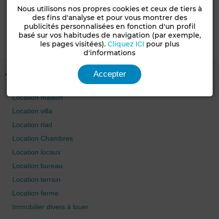
Nous utilisons nos propres cookies et ceux de tiers à
des fins d'analyse et pour vous montrer des
publicités personnalisées en fonction d'un profil
Asilah invest
Rabat
basé sur vos habitudes de navigation (par exemple,
les pages visitées).
Cliquez ICI
pour plus
d'informations
Accepter
Type de bien
Location maison
Location villa
Location riad
Location Chambres
Location locaux
Location bureau
Location terrain
Location ferme
Immobilier divers à louer