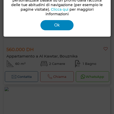
personalizzate basate su un profilo dalla raccolta
delle tue abitudini di navigazione (per esempio le
pagine visitate).
Clicca qui
per maggiori
informazioni
Ok
560.000 DH
Appartamento a Al Kawtar, Bouznika
60 m²
2 Camere
1 Bagno
Contatta
Chiama
WhatsApp