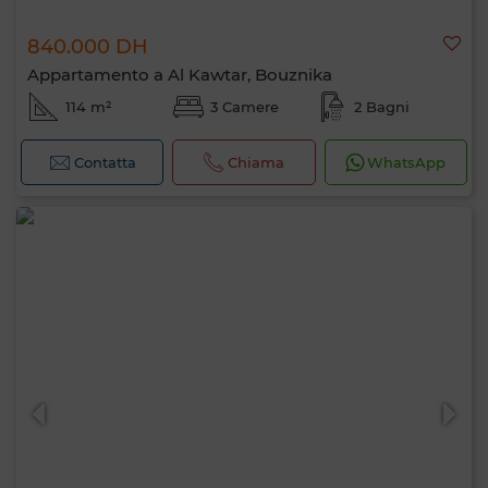
840.000 DH
Appartamento a Al Kawtar, Bouznika
114 m²
3 Camere
2 Bagni
Contatta
Chiama
WhatsApp
Ciao, sono MIA. Quale criterio vuoi
applicare ora?