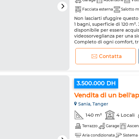
Facciata esterna
Salotto 
Non lasciarti sfuggire questo
Aria condizionata
Riscald
1 bagni, superficie di 120 m
Cucina attrezzata
Frigorif
disponibile per essere acquis
videosorveglianza per una si
Completo di ogni comfort, tra
Contattaci subito per venire..
Contatta
3.500.000 DH
Vendita di un bell'ap
Sania, Tanger
140 m²
4 Locali
Terrazzo
Garage
Ascen
Aria condizionata
Sistema 