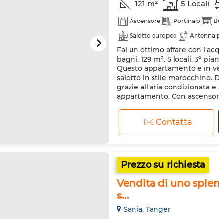
121 m²
5 Locali
Ascensore
Portinaio
B
Salotto europeo
Antenna p
Fai un ottimo affare con l'ac
Cucina attrezzata
Frigorif
bagni, 129 m². 5 locali. 3º pi
Questo appartamento è in ven
salotto in stile marocchino. 
grazie all'aria condizionata e 
appartamento. Con ascensor.
Contatta
Prezzo su richiesta
Vendita di uno splen
s...
Sania, Tanger