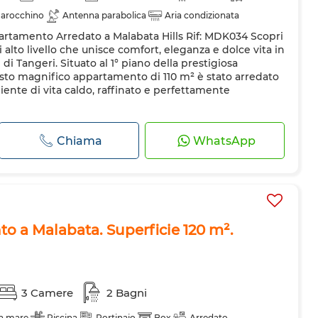
marocchino
Antenna parabolica
Aria condizionata
rtamento Arredato a Malabata Hills Rif: MDK034 Scopri
a
Cucina attrezzata
Frigorifero
Forno
Lavatrice
lto livello che unisce comfort, eleganza e dolce vita in
 di Tangeri. Situato al 1° piano della prestigiosa
esto magnifico appartamento di 110 m² è stato arredato
ente di vita caldo, raffinato e perfettamente
Chiama
WhatsApp
o a Malabata. Superficie 120 m².
3 Camere
2 Bagni
ta mare
Piscina
Portinaio
Box
Arredato