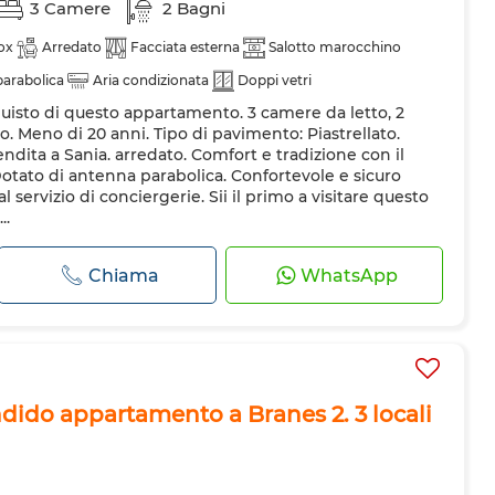
3 Camere
2 Bagni
ox
Arredato
Facciata esterna
Salotto marocchino
arabolica
Aria condizionata
Doppi vetri
quisto di questo appartamento. 3 camere da letto, 2
ero
Forno
Lavatrice
Forno a microonde
ano. Meno di 20 anni. Tipo di pavimento: Piastrellato.
dita a Sania. arredato. Comfort e tradizione con il
Dotato di antenna parabolica. Confortevole e sicuro
al servizio di conciergerie. Sii il primo a visitare questo
..
Chiama
WhatsApp
dido appartamento a Branes 2. 3 locali