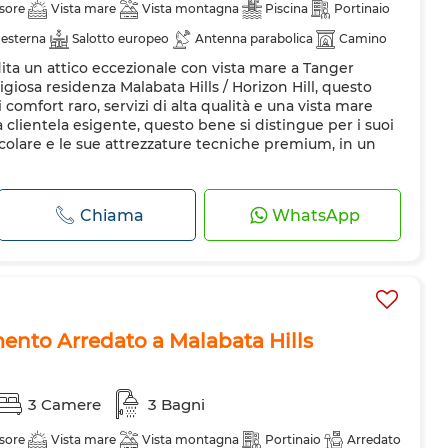
sore
Vista mare
Vista montagna
Piscina
Portinaio
 esterna
Salotto europeo
Antenna parabolica
Camino
dita un attico eccezionale con vista mare a Tanger
amento
Sistema di allarme
Doppi vetri
Porta rinforzata
tigiosa residenza Malabata Hills / Horizon Hill, questo
ero
Forno
Lavatrice
Forno a microonde
i comfort raro, servizi di alta qualità e una vista mare
clientela esigente, questo bene si distingue per i suoi
acolare e le sue attrezzature tecniche premium, in un
Chiama
WhatsApp
nto Arredato a Malabata Hills
3 Camere
3 Bagni
sore
Vista mare
Vista montagna
Portinaio
Arredato