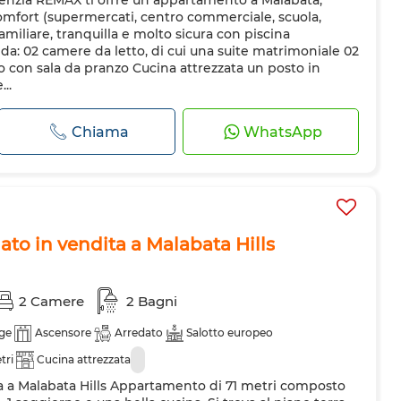
nzia REMAX ti offre un appartamento a Malabata,
rezzata
Frigorifero
Forno
Lavatrice
 comfort (supermercati, centro commerciale, scuola,
 familiare, tranquilla e molto sicura con piscina
: 02 camere da letto, di cui una suite matrimoniale 02
con sala da pranzo Cucina attrezzata un posto in
..
Chiama
WhatsApp
to in vendita a Malabata Hills
2 Camere
2 Bagni
ge
Ascensore
Arredato
Salotto europeo
tri
Cucina attrezzata
a a Malabata Hills Appartamento di 71 metri composto