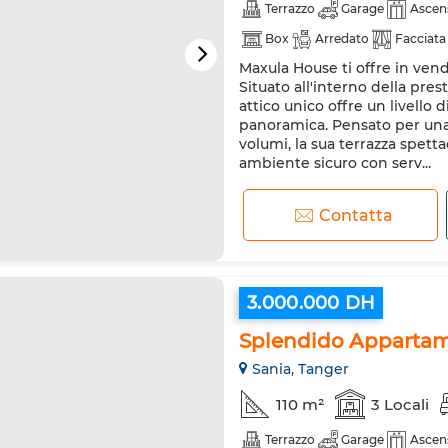
Terrazzo
Garage
Ascen
Box
Arredato
Facciata
Maxula House ti offre in ven
Aria condizionata
Riscald
Situato all'interno della pres
Cucina attrezzata
Frigorif
attico unico offre un livello d
panoramica. Pensato per una 
volumi, la sua terrazza spett
ambiente sicuro con serv...
Contatta
3.000.000 DH
Splendido Appartame
Sania, Tanger
110 m²
3 Locali
Terrazzo
Garage
Ascen