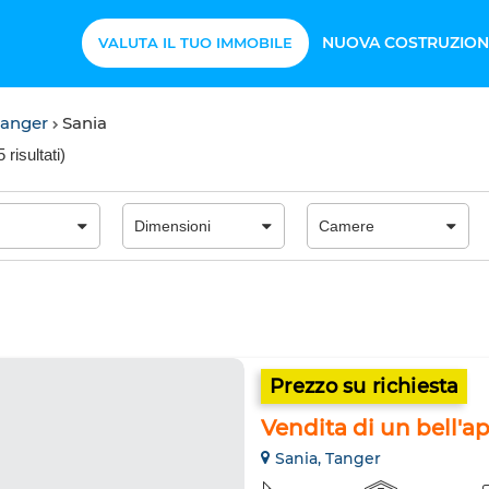
NUOVA COSTRUZION
VALUTA IL TUO IMMOBILE
Tanger
Sania
 risultati
)
Prezzo su richiesta
Vendita di un bell'ap
Sania, Tanger