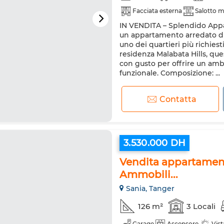
Facciata esterna
Salotto 
IN VENDITA – Splendido Appa
Doppi vetri
Porta rinforzat
un appartamento arredato di a
Forno a microonde
uno dei quartieri più richiesti
residenza Malabata Hills, qu
con gusto per offrire un ambi
funzionale. Composizione: ...
Contatta
3.530.000 DH
Vendita appartament
Ammobili...
Sania, Tanger
126 m²
3 Locali
Garage
Ascensore
Vis