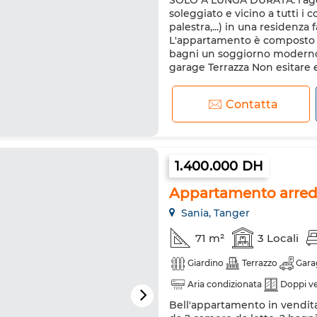
SOLO A LUNGA DURATA: l'age
Porta rinforzata
Cucina att
soleggiato e vicino a tutti i
Forno a microonde
palestra,...) in una residenza
L'appartamento è composto da
bagni un soggiorno moderno 
garage Terrazza Non esitare e.
Contatta
1.400.000 DH
Appartamento arreda
Sania, Tanger
71 m²
3 Locali
Giardino
Terrazzo
Gara
Aria condizionata
Doppi ve
Bell'appartamento in vendit