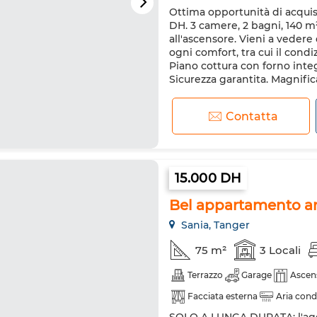
Ottima opportunità di acqui
DH. 3 camere, 2 bagni, 140 m².
all'ascensore. Vieni a veder
ogni comfort, tra cui il condi
Piano cottura con forno integ
Sicurezza garantita. Magnifica
Contatta
15.000 DH
Bel appartamento ar
Sania, Tanger
75 m²
3 Locali
Terrazzo
Garage
Ascen
Facciata esterna
Aria cond