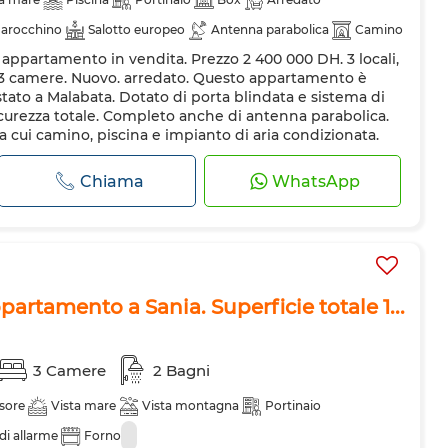
marocchino
Salotto europeo
Antenna parabolica
Camino
 appartamento in vendita. Prezzo 2 400 000 DH. 3 locali,
amento
Sistema di allarme
Doppi vetri
Porta rinforzata
². 3 camere. Nuovo. arredato. Questo appartamento è
ero
Forno
Forno a microonde
tato a Malabata. Dotato di porta blindata e sistema di
curezza totale. Completo anche di antenna parabolica.
 cui camino, piscina e impianto di aria condizionata.
.
Chiama
WhatsApp
partamento a Sania. Superficie totale 1...
3 Camere
2 Bagni
sore
Vista mare
Vista montagna
Portinaio
di allarme
Forno