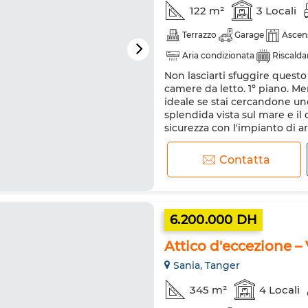
122 m²
3 Locali
Terrazzo
Garage
Ascen
Aria condizionata
Riscald
Non lasciarti sfuggire questo
camere da letto. 1º piano. 
ideale se stai cercandone uno
splendida vista sul mare e il
sicurezza con l'impianto di ar
visita per visitare questo...
Contatta
6.200.000 DH
Attico d'eccezione 
Sania, Tanger
345 m²
4 Locali