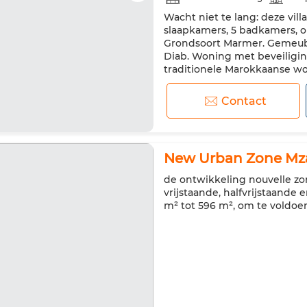
Wacht niet te lang: deze vill
Air conditioning
Verwarmi
slaapkamers, 5 badkamers, op
Uitgeruste keuken
Koelkas
Grondsoort Marmer. Gemeubile
Diab. Woning met beveiligin
Huisdieren toegestaan
traditionele Marokkaanse w
zwembad, open haard en airco
Contact
New Urban Zone Mzamz
de ontwikkeling nouvelle zo
vrijstaande, halfvrijstaande 
m² tot 596 m², om te voldoe