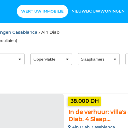
NIEUWBOUWWONINGEN
WERT UW IMMOBILIE
oningen Casablanca
Ain Diab
esultaten
)
38.000 DH
In de verhuur: villa'
Diab. 4 Slaap...
Ain Diab, Casablanca