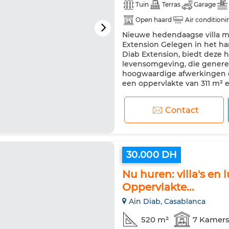
Tuin
Terras
Garage
Open haard
Air conditioni
Nieuwe hedendaagse villa me
Verstevigde deur
Uitgerus
Extension Gelegen in het ha
Diab Extension, biedt deze 
levensomgeving, die genereu
hoogwaardige afwerkingen c
een oppervlakte van 311 m² 
Contact
30.000 DH
Nu huren: villa's en
Oppervlakte...
Ain Diab, Casablanca
520 m²
7 Kamer