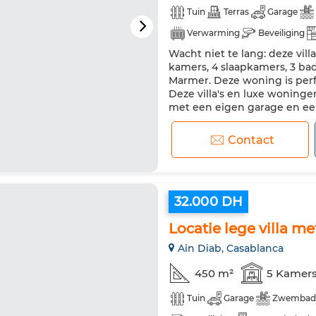
Tuin
Terras
Garage
Verwarming
Beveiliging
Wacht niet te lang: deze villa
kamers, 4 slaapkamers, 3 ba
Marmer. Deze woning is perf
Deze villa's en luxe woningen
met een eigen garage en ee
deze bijzondere villa. Ingeric
Contact
32.000 DH
Locatie lege villa 
Ain Diab, Casablanca
450 m²
5 Kamer
Tuin
Garage
Zwembad