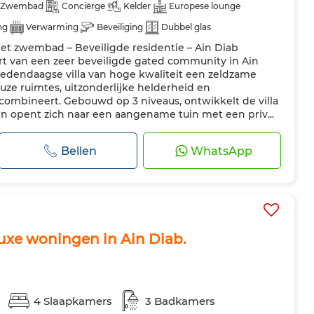
Zwembad
Conciërge
Kelder
Europese lounge
ng
Verwarming
Beveiliging
Dubbel glas
t zwembad – Beveiligde residentie – Ain Diab
te keuken
rt van een zeer beveiligde gated community in Ain
hedendaagse villa van hoge kwaliteit een zeldzame
ze ruimtes, uitzonderlijke helderheid en
ombineert. Gebouwd op 3 niveaus, ontwikkelt de villa
en opent zich naar een aangename tuin met een priv...
Bellen
WhatsApp
 luxe woningen in Ain Diab.
s
4 Slaapkamers
3 Badkamers