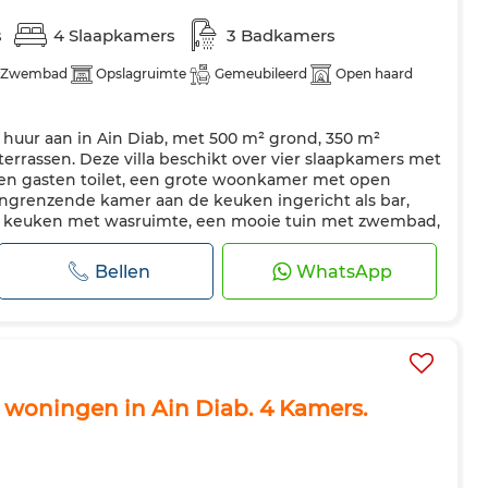
s
4 Slaapkamers
3 Badkamers
Zwembad
Opslagruimte
Gemeubileerd
Open haard
te huur aan in Ain Diab, met 500 m² grond, 350 m²
errassen. Deze villa beschikt over vier slaapkamers met
een gasten toilet, een grote woonkamer met open
ngrenzende kamer aan de keuken ingericht als bar,
e keuken met wasruimte, een mooie tuin met zwembad,
 met barbecue. Twee parkeerplaat...
Bellen
WhatsApp
xe woningen in Ain Diab. 4 Kamers.