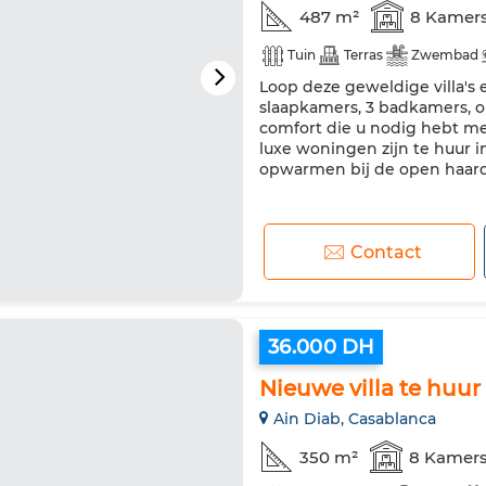
487 m²
8 Kamer
Tuin
Terras
Zwembad
Loop deze geweldige villa's e
slaapkamers, 3 badkamers, op
comfort die u nodig hebt met
luxe woningen zijn te huur 
opwarmen bij de open haard. 
Contact
36.000 DH
Nieuwe villa te huu
Ain Diab, Casablanca
350 m²
8 Kamer