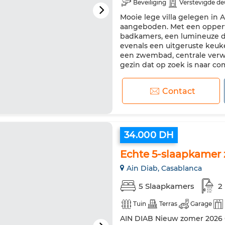
Beveiliging
Verstevigde de
Mooie lege villa gelegen in 
aangeboden. Met een oppervl
badkamers, een lumineuze d
evenals een uitgeruste keuk
een zwembad, centrale verwa
gezin dat op zoek is naar comf
Contact
34.000 DH
Echte 5-slaapkamer
Ain Diab, Casablanca
5 Slaapkamers
2
Tuin
Terras
Garage
AIN DIAB Nieuw zomer 2026 G