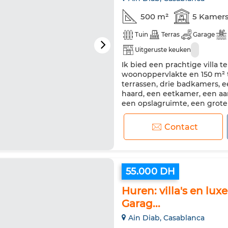
500 m²
5 Kamer
Tuin
Terras
Garage
Uitgeruste keuken
Ik bied een prachtige villa 
woonoppervlakte en 150 m² t
terrassen, drie badkamers, 
haard, een eetkamer, een aa
een opslagruimte, een grot
evenals een groot dakterras
Contact
55.000 DH
Huren: villa's en lu
Garag...
Ain Diab, Casablanca