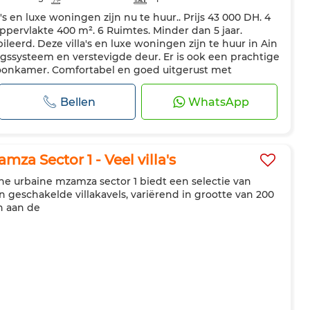
a's en luxe woningen zijn nu te huur.. Prijs 43 000 DH. 4
ng
Beveiliging
Dubbel glas
Verstevigde deur
pervlakte 400 m². 6 Ruimtes. Minder dan 5 jaar.
t
Oven
Tv
Vaatwasser
Magnetron
Internet
erd. Deze villa's en luxe woningen zijn te huur in Ain
gssysteem en verstevigde deur. Er is ook een prachtige
oonkamer. Comfortabel en goed uitgerust met
nditioning. Plan n...
Bellen
WhatsApp
a Sector 1 - Veel villa's
ne urbaine mzamza sector 1 biedt een selectie van
en geschakelde villakavels, variërend in grootte van 200
n aan de