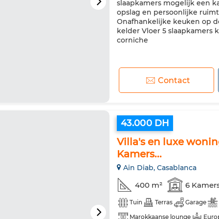
slaapkamers mogelijk een k
opslag en persoonlijke rui
Onafhankelijke keuken op d
kelder Vloer 5 slaapkamers
corniche
Contact
43.000 DH
Villa's en luxe woni
Kamers...
Ain Diab, Casablanca
400 m²
6 Kamer
Tuin
Terras
Garage
Marokkaanse lounge
Euro