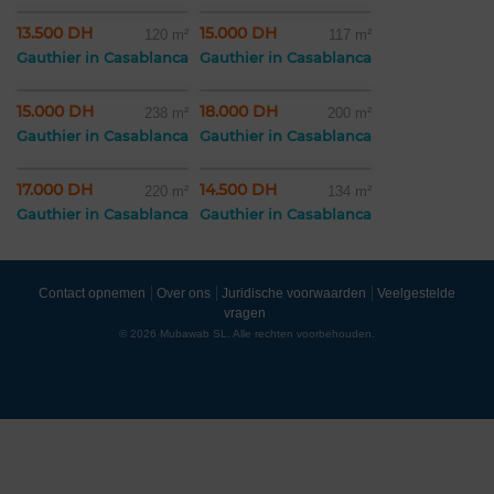
13.500 DH
15.000 DH
120 m²
117 m²
Gauthier in Casablanca
Gauthier in Casablanca
15.000 DH
18.000 DH
238 m²
200 m²
Gauthier in Casablanca
Gauthier in Casablanca
17.000 DH
14.500 DH
220 m²
134 m²
Gauthier in Casablanca
Gauthier in Casablanca
Contact opnemen
Over ons
Juridische voorwaarden
Veelgestelde
vragen
© 2026 Mubawab SL. Alle rechten voorbehouden.