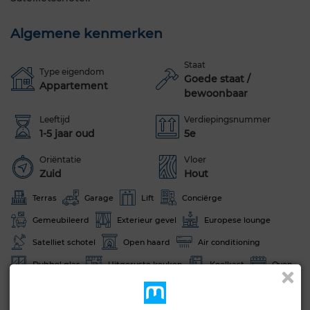
Algemene kenmerken
Staat
Type eigendom
Goede staat /
Appartement
bewoonbaar
Leeftijd
Verdiepingsnummer
1-5 jaar oud
5e
Oriëntatie
Vloer
Zuid
Hout
Terras
Garage
Lift
Conciërge
Gemeubileerd
Exterieur gevel
Europese lounge
Satelliet schotel
Open haard
Air conditioning
Dubbel glas
Uitgeruste keuken
Koelkast
Oven
Tv
Vaatwasser
Magnetron
Internet
Huisdieren toegestaan