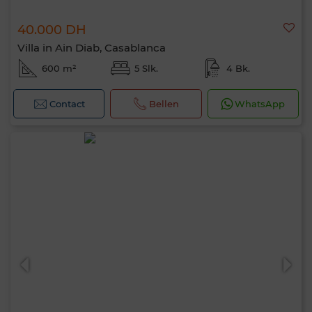
40.000 DH
Villa in Ain Diab, Casablanca
600 m²
5 Slk.
4 Bk.
Contact
Bellen
WhatsApp
Hallo, ik ben MIA. Welke criteria wil je nu
toepassen?