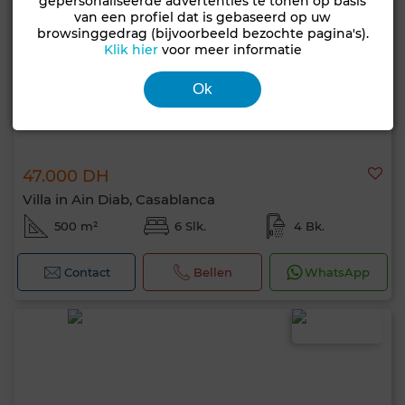
gepersonaliseerde advertenties te tonen op basis
van een profiel dat is gebaseerd op uw
browsinggedrag (bijvoorbeeld bezochte pagina's).
Klik hier
voor meer informatie
Ok
47.000 DH
Villa in Ain Diab, Casablanca
500 m²
6 Slk.
4 Bk.
Contact
Bellen
WhatsApp