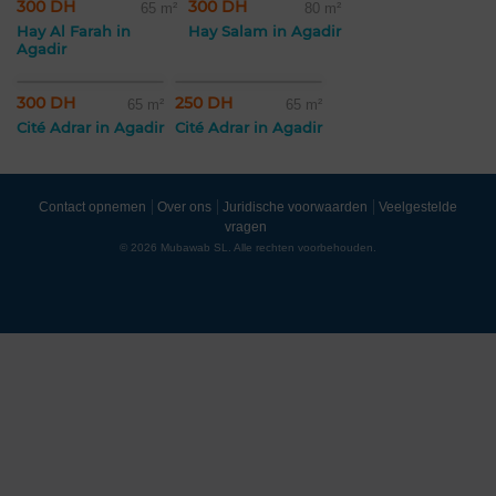
300 DH
300 DH
65 m²
80 m²
Hay Al Farah in
Hay Salam in Agadir
Agadir
300 DH
250 DH
65 m²
65 m²
Cité Adrar in Agadir
Cité Adrar in Agadir
Contact opnemen
Over ons
Juridische voorwaarden
Veelgestelde
vragen
© 2026 Mubawab SL. Alle rechten voorbehouden.