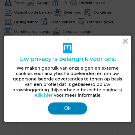
Terras
Garage
Lift
Uitzicht op zee
Uitzicht op de bergen
Zwembad
Conciërge
Opslagruimte
Gemeubileerd
Exterieur gevel
Marokkaanse lounge
Europese lounge
Satelliet schotel
Open haard
Air conditioning
Verwarming
Beveiliging
Dubbel glas
Uw privacy is belangrijk voor ons.
Verstevigde deur
Uitgeruste keuken
Koelkast
We maken gebruik van onze eigen en externe
Oven
Tv
Vaatwasser
Magnetron
Internet
cookies voor analytische doeleinden en om uw
gepersonaliseerde advertenties te tonen op basis
Huisdieren toegestaan
van een profiel dat is gebaseerd op uw
browsinggedrag (bijvoorbeeld bezochte pagina's).
Zie meer foto's
Klik hier
voor meer informatie
Ok