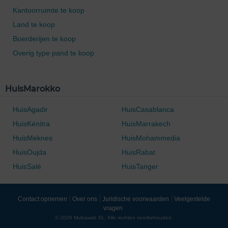
Kantoorruimte te koop
Land te koop
Boerderijen te koop
Overig type pand te koop
HuisMarokko
HuisAgadir
HuisCasablanca
HuisKénitra
HuisMarrakech
HuisMeknes
HuisMohammedia
HuisOujda
HuisRabat
HuisSalé
HuisTanger
0 / 500
Contact opnemen
Over ons
Juridische voorwaarden
Veelgestelde
vragen
© 2026 Mubawab SL. Alle rechten voorbehouden.