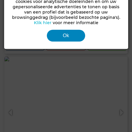
cookies voor analytische doeleinden en om uw
gepersonaliseerde advertenties te tonen op basis
van een profiel dat is gebaseerd op uw
2.300.000 DH
browsinggedrag (bijvoorbeeld bezochte pagina's).
Huis in Route de l'Ourika, Marrakech
Klik hier
voor meer informatie
108 m²
7 Slk.
3 Bk.
Ok
Contact
Bellen
WhatsApp