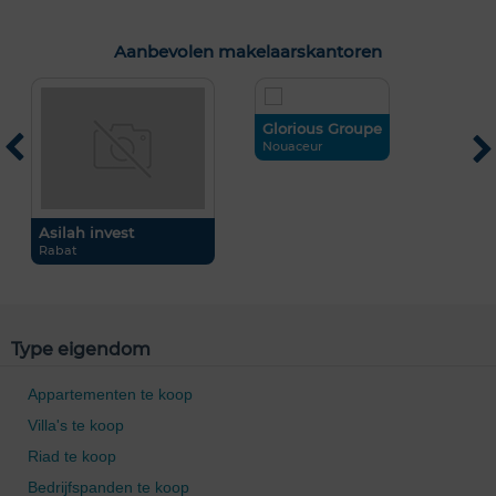
Aanbevolen makelaarskantoren
Glorious Groupe
G
Nouaceur
C
Asilah invest
Rabat
Type eigendom
Appartementen te koop
Villa's te koop
Riad te koop
Bedrijfspanden te koop