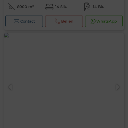
8000 m²
14 Slk.
14 Bk.
Contact
Bellen
WhatsApp
Hallo, ik ben MIA. Welke criteria wil je nu
toepassen?