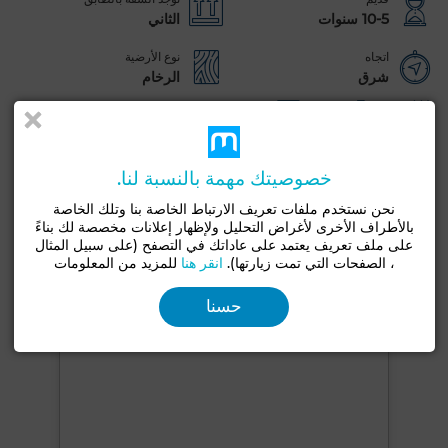
10-5 سنوات
الثاني
اتجاه
نوع الأرضية
شرق
الرخام
حديقة
مرآب
مصعد
مكيف
حراسة
مطبخ مجهز
خصوصيتك مهمة بالنسبة لنا.
شاهد المزيد من الصور
نحن نستخدم ملفات تعريف الارتباط الخاصة بنا وتلك الخاصة
بالأطراف الأخرى لأغراض التحليل ولإظهار إعلانات مخصصة لك بناءً
على ملف تعريف يعتمد على عاداتك في التصفح (على سبيل المثال
، الصفحات التي تمت زيارتها).
انقر هنا
للمزيد من المعلومات
حسنا