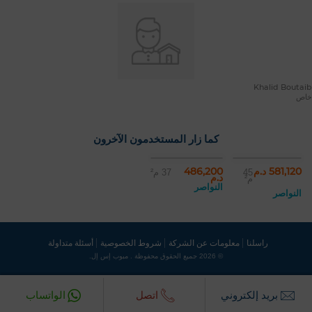
Khalid Boutaib
خاص
كما زار المستخدمون الآخرون
581,120 د.م
486,200
45
37 م²
د.م
م²
النواصر
النواصر
راسلنا
معلومات عن الشركة
شروط الخصوصية
أسئلة متداولة
© 2026 جميع الحقوق محفوظة . مبوب إس إل.
بريد إلكتروني‎
اتصل
الواتساب