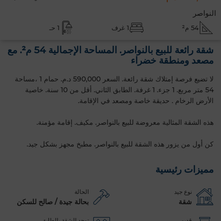
النواصر
54 م²
1 غرف
1 حـ
شقة رائعة للبيع بالنواصر. المساحة الإجمالية 54 م². مع
مصعد ومنطقة خضراء
لا تضيع فرصة إمتلاك شقة رائعة. السعر 590,000 د.م. حمام 1 ،مساحة
54 متر مربع. 1 جزء. 1 غرفة. الطابق الثاني‎. أقل من 10 سنة. خاصية
الأرض الرخام . حديقة خاصة ومصعد في الإقامة.
هذه الشقة المثالية معروضة للبيع بالنواصر. مكيف. إقامة مؤمنة.
كن أول من يزور هذه الشقة للبيع بالنواصر. مطبخ مجهز بشكل جيد.
مميزات رئيسية
نوع جيد
الحالة
شقة
بحالة جيدة / صالح للسكن
قديم
توجد الشقة بالطابق