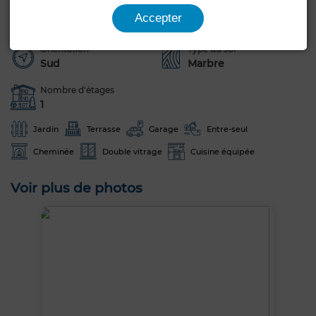
Années
Jamais habité /
1-5 ans
Accepter
rénové
Orientation
Type du sol
Sud
Marbre
Nombre d'étages
1
Jardin
Terrasse
Garage
Entre-seul
Cheminée
Double vitrage
Cuisine équipée
Voir plus de photos