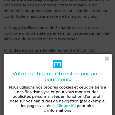
chaleureuse et élégamment contemporaine. avec
cheminée, un grand salon ouvert sur le jardin, un séjour
confortable ainsi qu’une salle de bain pour invités.
À l’étage, la villa dispose de 3 chambres avec terrasses,
dont une grande suite parentale, un vaste séjour familial
ainsi que deux salles de bain modernes.
Villa idéale pour une famille recherchant confort,
modernité et luminosité dans un environnement
résidentiel de qualité.
La villa est à quelques minutes de rabat via l’autoroute
Votre confidentialité est importante
avec zér vis à vis
pour nous.
Caractéristiques générales
Nous utilisons nos propres cookies et ceux de tiers à
des fins d'analyse et pour vous montrer des
publicités personnalisées en fonction d'un profil
Type de bien
Surface de la parcelle
basé sur vos habitudes de navigation (par exemple,
Villa
280 m²
les pages visitées).
Cliquez ICI
pour plus
d'informations
Etat