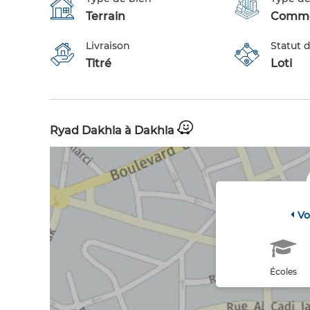
Terrain
Comme
Livraison
Statut d
Titré
Loti
Ryad Dakhla à Dakhla
Vo
Écoles