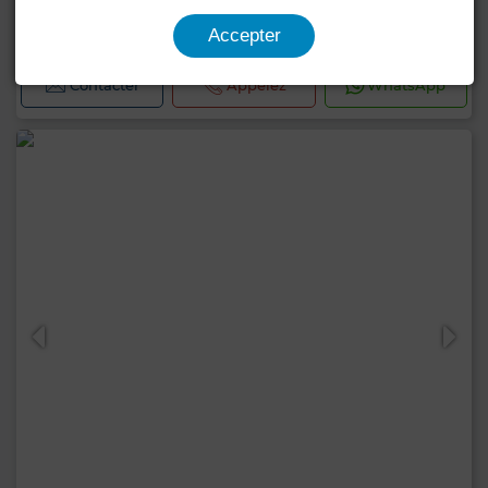
Local commercial à Bourgogne Ouest, Casablanca
Accepter
366 m²
1 Sdb.
Contacter
Appelez
WhatsApp