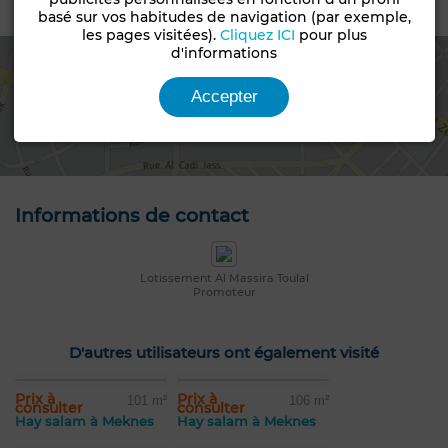
Emplacement
basé sur vos habitudes de navigation (par exemple,
les pages visitées).
Cliquez ICI
pour plus
d'informations
Accepter
Voir la carte
Informations de contact
Lotissement Al Massira Toulal
Promoteur
D'autres utilisateurs ont également visité
Prix à
Prix à
101 m²
106 m²
consulter
consulter
Hay salam à Meknes
Hay salam à Meknes