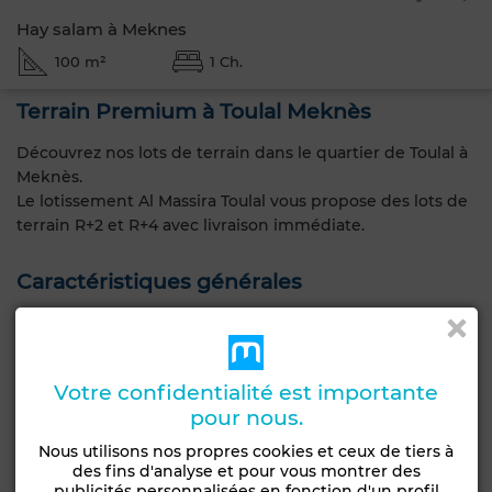
Hay salam à Meknes
100 m²
1 Ch.
Terrain Premium à Toulal Meknès
Découvrez nos lots de terrain dans le quartier de Toulal à
Meknès.
Le lotissement Al Massira Toulal vous propose des lots de
terrain R+2 et R+4 avec livraison immédiate.
Caractéristiques générales
Type de terrain
Type de bien
Groupement
Terrain
d'habitation
Votre confidentialité est importante
pour nous.
Livraison
Titré
Nous utilisons nos propres cookies et ceux de tiers à
des fins d'analyse et pour vous montrer des
publicités personnalisées en fonction d'un profil