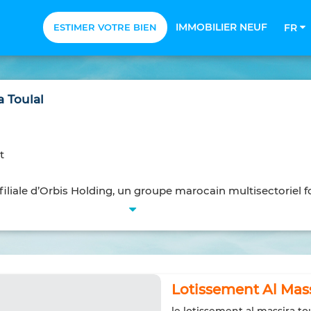
IMMOBILIER NEUF
ESTIMER VOTRE BIEN
FR
a Toulal
t
filiale d’Orbis Holding, un groupe marocain multisectoriel for
Lotissement Al Mass