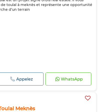
lal est un projet signé orbis real estate. il vous
ur de toulal à meknès et représente une opportunité
erche d’un terrain
Appelez
WhatsApp
 Toulal Meknès