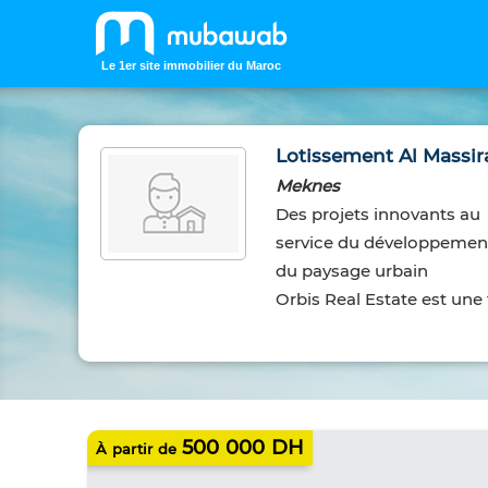
Le 1er site immobilier du Maroc
Lotissement Al Massir
Meknes
Des projets innovants au
service du développemen
du paysage urbain
Orbis Real Estate est une 
IMMOBILIER NEUF
500 000 DH
À partir de