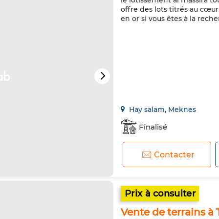
le lotissement al massira tou
offre des lots titrés au cœ
en or si vous êtes à la rech
Hay salam, Meknes
Finalisé
Contacter
Prix à consulter
Vente de terrains à