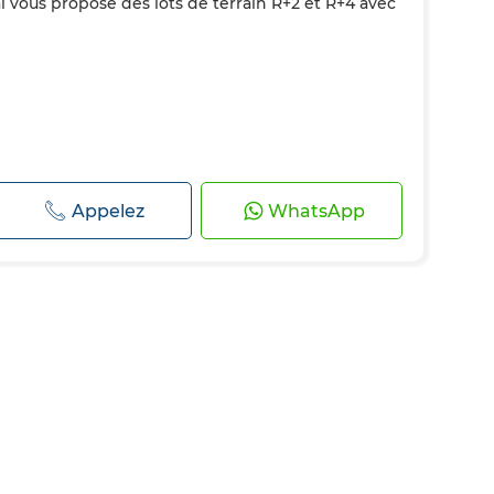
al vous propose des lots de terrain R+2 et R+4 avec
Appelez
WhatsApp