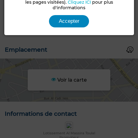
les pages visitées).
Cliquez ICI
pour plus
Type de terrain
Type de bien
d'informations
Groupement
Terrain
d'habitation
Accepter
Livraison
Titré
Emplacement
Voir la carte
Informations de contact
Lotissement Al Massira Toulal
Promoteur