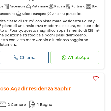
ge
Ascensore
Vista mare
Piscina
Portinaio
Box
marocchino
Salotto europeo
Antenna parabolica
lta classe di 128 m² con vista mare Residenza Founty
di allarme
Doppi vetri
Porta rinforzata
Cucina attrezzata
4° piano di una residenza moderna e sicura, nel cuore del
trice
Forno a microonde
rcato di Founty, questo magnifico appartamento di 128 m²
na posizione strategica a pochi passi dall'oceano.
 letto con vista mare Ampio e luminoso soggiorno
letamen...
Chiama
WhatsApp
so Agadir residenza Saphir
2 Camere
1 Bagno