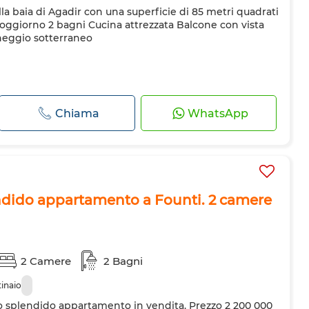
a baia di Agadir con una superficie di 85 metri quadrati
etri
Porta rinforzata
Cucina attrezzata
Frigorifero
 soggiorno 2 bagni Cucina attrezzata Balcone con vista
 a microonde
heggio sotterraneo
Chiama
WhatsApp
ndido appartamento a Founti. 2 camere
2 Camere
2 Bagni
inaio
o splendido appartamento in vendita. Prezzo 2 200 000