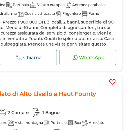
ina
Portinaio
Salotto europeo
Antenna parabolica
di allarme
Cucina attrezzata
Frigorifero
Forno
 Prezzo 1 900 000 DH. 3 locali, 2 bagni, superficie di 90
nde
no. Meno di 10 anni. Completo di ogni comfort, tra cui
icurezza assicurata dal servizio di consiergerie. Vieni a
n vendita a Founti. Goditi lo splendido terrazzo. Casa
quipaggiata. Prenota una visita per visitare questo
Chiama
WhatsApp
to di Alto Livello a Haut Founty
2 Camere
1 Bagno
sore
Vista montagna
Portinaio
Box
Arredato