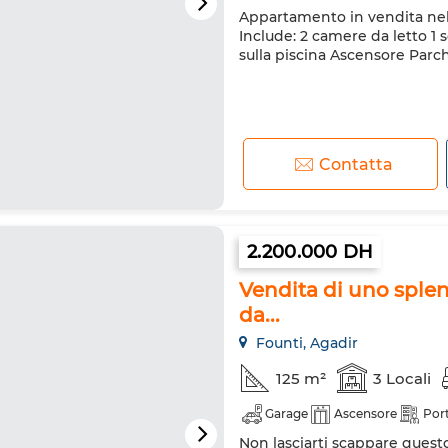
Appartamento in vendita nell
Sistema di allarme
Doppi v
Include: 2 camere da letto 1
Forno
Lavatrice
Forno
sulla piscina Ascensore Parc
Contatta
2.200.000 DH
Vendita di uno sple
da...
Founti, Agadir
125 m²
3 Locali
Garage
Ascensore
Port
Non lasciarti scappare quest