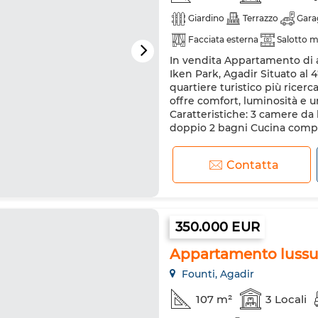
Giardino
Terrazzo
Gara
Facciata esterna
Salotto 
In vendita Appartamento di a
Aria condizionata
Sistema 
Iken Park, Agadir Situato al 
Frigorifero
Forno
Lava
quartiere turistico più rice
offre comfort, luminosità e u
Caratteristiche: 3 camere da
doppio 2 bagni Cucina comp
Contatta
350.000 EUR
Appartamento lussuo
Founti, Agadir
107 m²
3 Locali