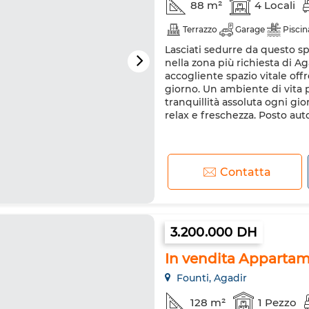
88 m²
4 Locali
Terrazzo
Garage
Piscin
Lasciati sedurre da questo 
nella zona più richiesta di 
accogliente spazio vitale off
giorno. Un ambiente di vita p
tranquillità assoluta ogni gio
relax e freschezza. Posto auto 
Contatta
3.200.000 DH
In vendita Appartam
Founti, Agadir
128 m²
1 Pezzo