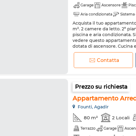
Garage
Ascensore
Pisc
Aria condizionata
Sistema 
Acquista il tuo appartamento.
Lavatrice
Forno a microo
m². 2 camere da letto. 2º pia
piscina e aria condizionata. S
vedere questo appartamento i
dotata di ascensore. Cucina e
appartamento. Lavatri...
Contatta
Prezzo su richiesta
Appartamento Arreda
Founti, Agadir
80 m²
2 Locali
Terrazzo
Garage
Ascen