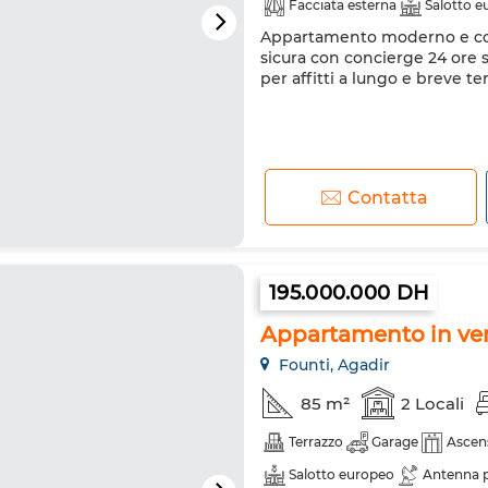
Facciata esterna
Salotto 
Appartamento moderno e com
Riscaldamento
Sistema di
sicura con concierge 24 ore s
Frigorifero
Forno
Lava
per affitti a lungo e breve t
Contatta
195.000.000 DH
Appartamento in ven
Founti, Agadir
85 m²
2 Locali
Terrazzo
Garage
Ascen
Salotto europeo
Antenna p