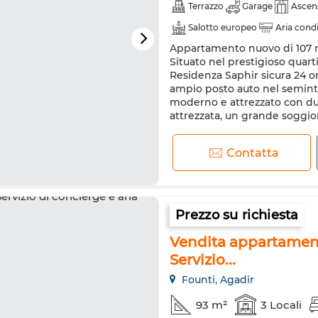
Terrazzo
Garage
Ascen
Salotto europeo
Aria cond
Appartamento nuovo di 107 m
Lavatrice
Forno a microo
Situato nel prestigioso quart
Residenza Saphir sicura 24 o
ampio posto auto nel seminte
moderno e attrezzato con d
attrezzata, un grande soggior
Contatta
Prezzo su richiesta
Vendita appartamento
Servizio...
Founti, Agadir
93 m²
3 Locali