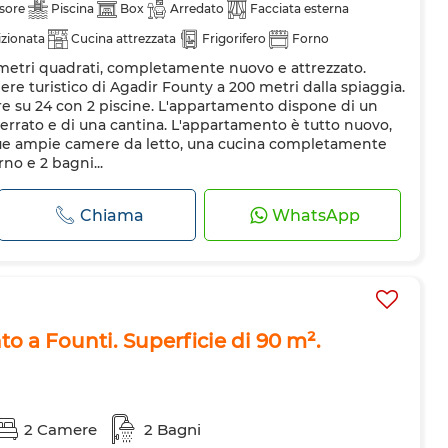
sore
Piscina
Box
Arredato
Facciata esterna
izionata
Cucina attrezzata
Frigorifero
Forno
etri quadrati, completamente nuovo e attrezzato.
nde
iere turistico di Agadir Founty a 200 metri dalla spiaggia.
re su 24 con 2 piscine. L'appartamento dispone di un
rrato e di una cantina. L'appartamento è tutto nuovo,
ue ampie camere da letto, una cucina completamente
no e 2 bagni...
Chiama
WhatsApp
 a Founti. Superficie di 90 m².
2 Camere
2 Bagni