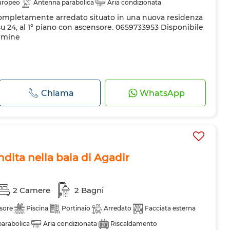
europeo
Antenna parabolica
Aria condizionata
pletamente arredato situato in una nuova residenza
 allarme
Doppi vetri
Porta rinforzata
Cucina attrezzata
u 24, al 1° piano con ascensore. 0659733953 Disponibile
trice
Forno a microonde
ermine
Chiama
WhatsApp
dita nella baia di Agadir
2 Camere
2 Bagni
sore
Piscina
Portinaio
Arredato
Facciata esterna
arabolica
Aria condizionata
Riscaldamento