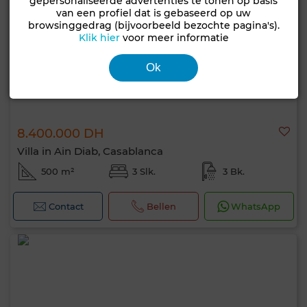
gepersonaliseerde advertenties te tonen op basis
van een profiel dat is gebaseerd op uw
browsinggedrag (bijvoorbeeld bezochte pagina's).
Klik hier
voor meer informatie
Ok
8.400.000 DH
Villa in Ain Diab, Casablanca
500 m²
3 Slk.
3 Bk.
Contact
Bellen
WhatsApp