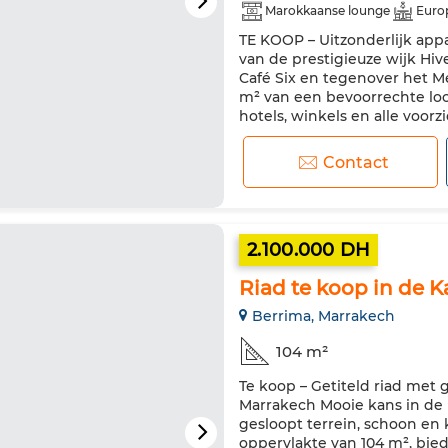
Marokkaanse lounge
Euro
TE KOOP – Uitzonderlijk app
Air conditioning
Verwarmi
van de prestigieuze wijk Hi
Uitgeruste keuken
Koelkas
Café Six en tegenover het Me
m² van een bevoorrechte loca
hotels, winkels en alle voor
verdieping van een beveilig
Contact
2.100.000 DH
Riad te koop in de 
Berrima, Marrakech
104 m²
Te koop – Getiteld riad met 
Marrakech Mooie kans in de 
gesloopt terrein, schoon e
oppervlakte van 104 m², bie