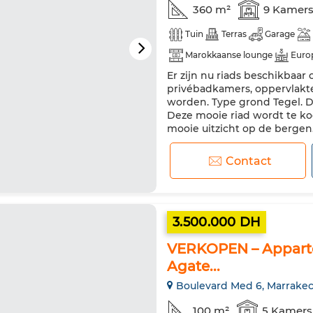
360 m²
9 Kamer
Tuin
Terras
Garage
Marokkaanse lounge
Euro
Er zijn nu riads beschikbaar 
privébadkamers, oppervlakte
worden. Type grond Tegel. D
Deze mooie riad wordt te ko
mooie uitzicht op de berge
contact met ons op als u inte
Contact
3.500.000 DH
VERKOPEN – Apparte
Agate...
Boulevard Med 6, Marrake
100 m²
5 Kamers