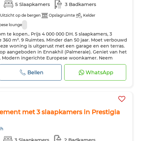
s
5 Slaapkamers
3 Badkamers
Uitzicht op de bergen
Opslagruimte
Kelder
pese lounge
om te kopen.. Prijs 4 000 000 DH. 5 slaapkamers, 3
 360 m². 9 Ruimtes. Minder dan 50 jaar. Moet verbouwd
eze woning is uitgerust met een garage en een terras.
op aangeboden in Ennakhil (Palmeraie). Geniet van het
n. Modern ingerichte Europese woonkamer. Neem
resse hebt in deze riad...
Bellen
WhatsApp
ment met 3 slaapkamers in Prestigia
ch
3 Slaapkamers
2 Badkamers