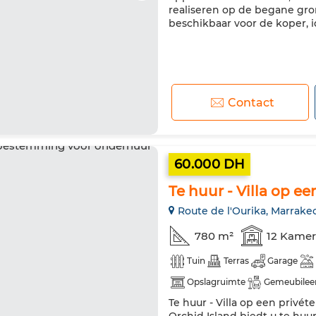
realiseren op de begane gron
beschikbaar voor de koper, id
Contact
60.000 DH
Te huur - Villa op ee
Route de l'Ourika, Marrake
780 m²
12 Kamer
Tuin
Terras
Garage
Opslagruimte
Gemeubilee
Te huur - Villa op een priv
Satelliet schotel
Open haa