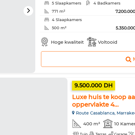
5 Slaapkamers
4 Badkamers
7.200.00
771 m²
4 Slaapkamers
5.350.00
500 m²
4 Slaapkamers
Hoge kwaliteit
Voltooid
5.350.00
500 m²
9.500.000 DH
Luxe huis te koop a
oppervlakte 4...
Route Casablanca, Marrak
400 m²
10 Kame
Tuin
Terras
Garage