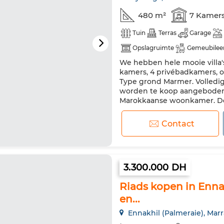
480 m²
7 Kamer
Tuin
Terras
Garage
Opslagruimte
Gemeubilee
We hebben hele mooie villa's
Satelliet schotel
Open haa
kamers, 4 privébadkamers, o
Dubbel glas
Verstevigde d
Type grond Marmer. Volledig
worden te koop aangeboden i
Magnetron
Marokkaanse woonkamer. De
beveiligingssysteem. Comfort
Contact
3.300.000 DH
Riads kopen in Ennak
en...
Ennakhil (Palmeraie), Mar