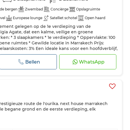
 de bergen
Zwembad
Conciërge
Opslagruimte
vel
Europese lounge
Satelliet schotel
Open haard
tement gelegen op de 1e verdieping van de
ng
Beveiliging
Dubbel glas
Verstevigde deur
tigia Agate, dat een kalme, veilige en groene
t
Oven
Vaatwasser
Magnetron
en: * 3 slaapkamers * 1e verdieping * Oppervlakte: 100
oene ruimtes * Gewilde locatie in Marrakech Prijs:
laarskosten: 3% Een ideale kans voor een hoofdverblijf,
waliteitsinvestering. ...
Bellen
WhatsApp
estigieuze route de l'ourika. next house marrakech
 de begane grond en de eerste verdieping, elk