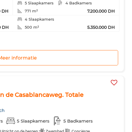
5 Slaapkamers
4 Badkamers
0 DH
7.200.000 DH
771 m²
4 Slaapkamers
0 DH
5.350.000 DH
500 m²
4 Slaapkamers
0 DH
5.350.000 DH
500 m²
Meer informatie
an de Casablancaweg. Totale
ech
rs
5 Slaapkamers
5 Badkamers
Uitzicht op de bergen
Zwembad
Conciërge