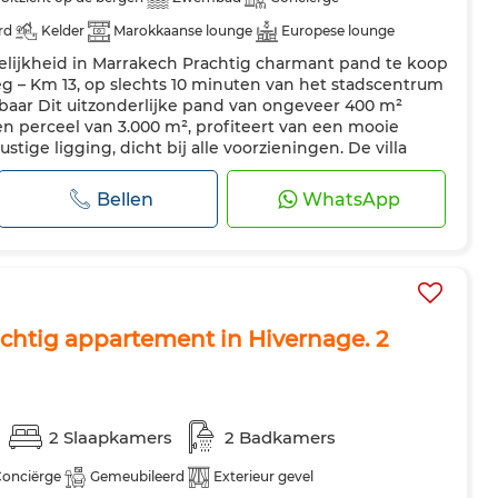
rd
Kelder
Marokkaanse lounge
Europese lounge
elijkheid in Marrakech Prachtig charmant pand te koop
rd
Air conditioning
Verwarming
Beveiliging
 – Km 13, op slechts 10 minuten van het stadscentrum
eur
Uitgeruste keuken
Koelkast
Oven
Vaatwasser
erbaar Dit uitzonderlijke pand van ongeveer 400 m²
 perceel van 3.000 m², profiteert van een mooie
ustige ligging, dicht bij alle voorzieningen. De villa
s: eetkamer, grote lounges...
Bellen
WhatsApp
chtig appartement in Hivernage. 2
2 Slaapkamers
2 Badkamers
onciërge
Gemeubileerd
Exterieur gevel