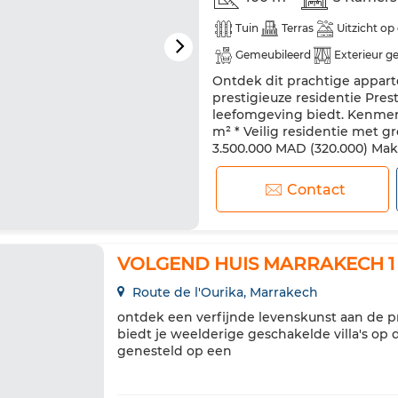
Tuin
Terras
Uitzicht op
Gemeubileerd
Exterieur ge
Ontdek dit prachtige appar
Air conditioning
Verwarmi
prestigieuze residentie Pres
Uitgeruste keuken
Koelkas
leefomgeving biedt. Kenmerk
m² * Veilig residentie met gr
3.500.000 MAD (320.000) Make
een luxe pied-à-terre of een k
Contact
VOLGEND HUIS MARRAKECH 1
Route de l'Ourika, Marrakech
ontdek een verfijnde levenskunst aan de pr
biedt je weelderige geschakelde villa's op
genesteld op een