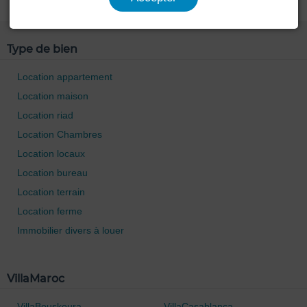
Type de bien
Location appartement
Location maison
Location riad
Location Chambres
Location locaux
Location bureau
Location terrain
Location ferme
Immobilier divers à louer
VillaMaroc
VillaBouskoura
VillaCasablanca