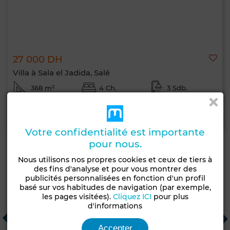
27 000 DH
Villa à Sala el Jadida, Salé
368 m²
4 Ch.
3 Sdb.
Contacter
Appelez
WhatsApp
Votre confidentialité est importante
pour nous.
Nous utilisons nos propres cookies et ceux de tiers à
des fins d'analyse et pour vous montrer des
Agences immobilières recommandées
publicités personnalisées en fonction d'un profil
basé sur vos habitudes de navigation (par exemple,
les pages visitées).
Cliquez ICI
pour plus
d'informations
Capital Foncier
Agence Immobilière Cob...
A
Casablanca
Rabat
C
Accepter