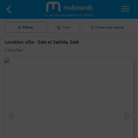
Le 1er site immobilier du Maroc
Filtrer
Trier
Créer une alerte
Location villa - Sala el Jadida, Salé
1
résultat
Bonjour, je suis MIA. Quel critère souhaitez-
vous appliquer maintenant ?