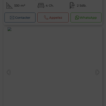
530 m²
4 Ch.
2 Sdb.
Contacter
Appelez
WhatsApp