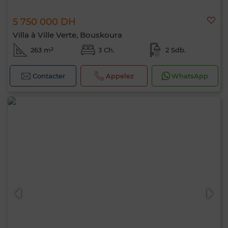
5 750 000 DH
Villa à Ville Verte, Bouskoura
263 m²
3 Ch.
2 Sdb.
Contacter
Appelez
WhatsApp
Bonjour, je suis MIA. Quel critère souhaitez-
vous appliquer maintenant ?