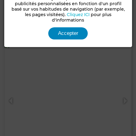
publicités personnalisées en fonction d'un profil
Villa à Ville Verte, Bouskoura
basé sur vos habitudes de navigation (par exemple,
les pages visitées).
Cliquez ICI
pour plus
320 m²
4 Ch.
3 Sdb.
d'informations
Contacter
Appelez
WhatsApp
Accepter