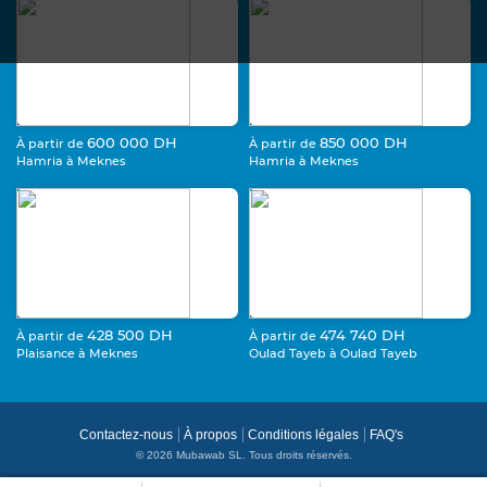
600 000 DH
850 000 DH
À partir de
À partir de
Hamria à Meknes
Hamria à Meknes
428 500 DH
474 740 DH
À partir de
À partir de
Plaisance à Meknes
Oulad Tayeb à Oulad Tayeb
Contactez-nous
À propos
Conditions légales
FAQ's
© 2026 Mubawab SL. Tous droits réservés.